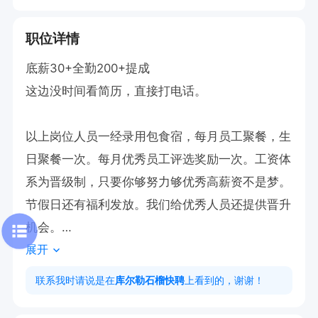
职位详情
底薪30+全勤200+提成

这边没时间看简历，直接打电话。

以上岗位人员一经录用包食宿，每月员工聚餐，生
日聚餐一次。每月优秀员工评选奖励一次。工资体
系为晋级制，只要你够努力够优秀高薪资不是梦。
节假日还有福利发放。我们给优秀人员还提供晋升
机会。

展开
平台好，发展空间大。诚邀各方人士加入我们的团
队。

联系我时请说是在
库尔勒石榴快聘
上看到的，谢谢！
欢迎各位求职者预约面谈！
