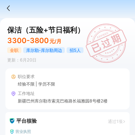
保洁（五险+节日福利）
3300-3800
元/月
全职
库尔勒-库尔勒周边
招5人
更新：6月20日
职位要求
经验不限
学历不限
工作地址
新疆巴州库尔勒市索克巴格路长福雅园8号楼2楼
平台核验
通过1项
营业执照