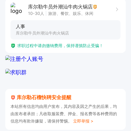
欢迎投递简历或者电话咨询，

库尔勒牛员外潮汕牛肉火锅店
联系我时，请说是在石榴快聘网上看到的!

10-30人
旅游、餐饮、娱乐、休闲
联系我时，请说是在石榴快聘网上看到的!

人事
联系我时，请说是在石榴快聘网上看到的!

库尔勒牛员外潮汕牛肉火锅店
联系时请说是在石榴快聘上看到的，对接工作岗位
求职过程中请勿缴纳费用，保持谨慎防止受骗！
效率更高！
库尔勒石榴快聘安全提醒
本站所有信息均由用户发布，其内容及因之产生的后果，均
由发布者承担；凡收取服装费、押金、报名费等各种费用的
信息均有欺诈嫌疑，请保持警惕。
立即举报 >