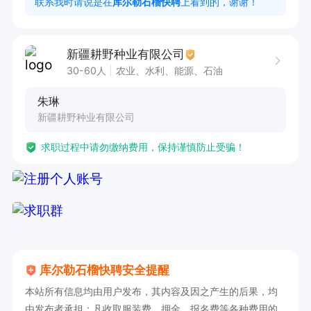
联系我时请说是在
库尔勒石榴快聘
上看到的，谢谢！
度。

新疆耕野种业有限公司
任职要求：

30-60人
农业、水利、能源、石油
1. 具备良好的沟通能力和人际交往技巧，能够与不
朱琳
同类型的客户建立良好关系。

新疆耕野种业有限公司
2. 拥有较强的市场开拓能力和业务拓展意识，勇
求职过程中请勿缴纳费用，保持谨慎防止受骗！
于挑战自我。

3. 具备较强的学习能力，能够快速掌握产品知识
和业务流程。

4. 工作积极主动，责任心强，能够承受一定的工
作压力。

5. 有相关行业销售经验者优先考虑。

库尔勒石榴快聘安全提醒
联系时请说是在石榴快聘看到的～
本站所有信息均由用户发布，其内容及因之产生的后果，均
由发布者承担；凡收取服装费、押金、报名费等各种费用的