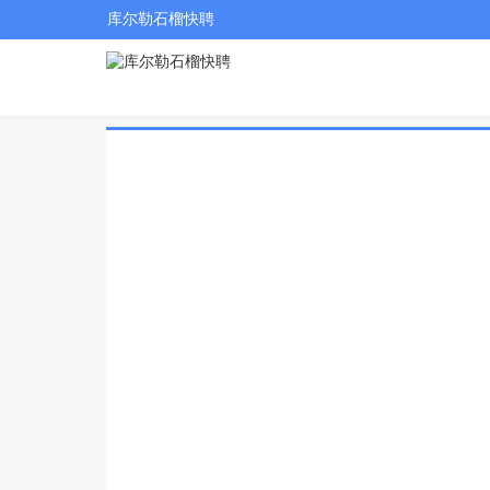
库尔勒石榴快聘