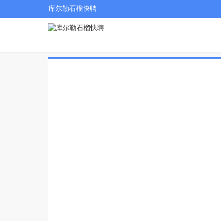
库尔勒石榴快聘