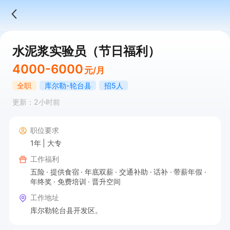
水泥浆实验员（节日福利）
4000-6000
元/月
全职
库尔勒-轮台县
招5人
更新：2小时前
职位要求
1年
大专
工作福利
五险
提供食宿
年底双薪
交通补助
话补
带薪年假
年终奖
免费培训
晋升空间
工作地址
库尔勒轮台县开发区。