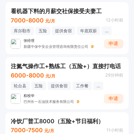
看机器下料的月薪交社保接受夫妻工
7000-8000
12小时前
元/月
库尔勒市
五险
提供食宿
年底双薪
...
张经理
申请
新疆中保中安企业管理咨询有限责任公司
注氮气操作工+熟练工（五险+）直接打电话
6000-8000
29分钟前
元/月
轮台县
五险
提供食宿
工作餐
...
权校华
申请
巴州长一石油技术服务有限公司
冷饮厂普工8000（五险+节日福利）
7000-7500
11小时前
元/月