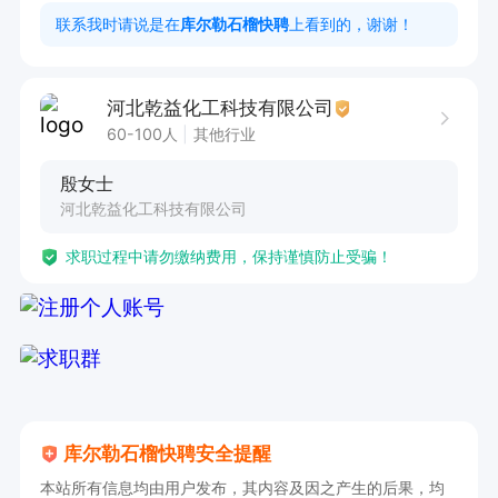
联系我时请说是在
库尔勒石榴快聘
上看到的，谢谢！
任职要求：

1. 学习能力突出，能够高效吸收新知识、新技能。

河北乾益化工科技有限公司
2. 沟通能力良好，可与团队成员顺畅交流。

60-100人
其他行业
3. 能吃苦耐劳，适应实验工作的强度与压力。

殷女士
4. 服从管理，具备良好的纪律性。

河北乾益化工科技有限公司
求职过程中请勿缴纳费用，保持谨慎防止受骗！
联系时请说是在石榴快聘看到的。
库尔勒石榴快聘安全提醒
本站所有信息均由用户发布，其内容及因之产生的后果，均