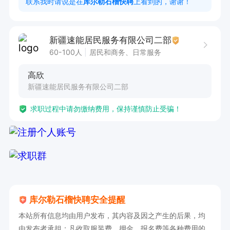
联系我时请说是在
库尔勒石榴快聘
上看到的，谢谢！
每日50单 1500单可发7050元左右 

每日60单 1800单可发8850元左右 

新疆速能居民服务有限公司二部
（以上薪资为全勤奖+单量价格，未扣除保险费用
60-100人
居民和商务、日常服务
互助基金） 每月十六号准时发放薪资 提供租车服
高欣
务 可付一部分提前使用车辆

新疆速能居民服务有限公司二部
微信电话同号

求职过程中请勿缴纳费用，保持谨慎防止受骗！
欢迎投递简历或者电话咨询

联系时请说是在石榴快聘网看到的～
库尔勒石榴快聘安全提醒
本站所有信息均由用户发布，其内容及因之产生的后果，均
由发布者承担；凡收取服装费、押金、报名费等各种费用的