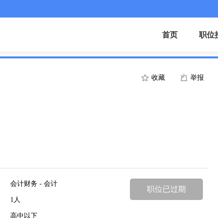
首页
职位
收藏
举报
会计财务 - 会计
职位已过期
1人
高中以下